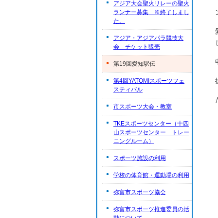
アジア大会聖火リレーの聖火
ランナー募集 ※終了しまし
た。
アジア・アジアパラ競技大
会 チケット販売
第19回愛知駅伝
第4回YATOMIスポーツフェ
スティバル
市スポーツ大会・教室
TKEスポーツセンター（十四
山スポーツセンター トレー
ニングルーム）
スポーツ施設の利用
学校の体育館・運動場の利用
弥富市スポーツ協会
弥富市スポーツ推進委員の活