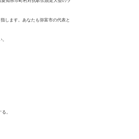
9回愛知県市町村対抗駅伝競走大会のラ
目指します。あなたも弥富市の代表と
い。
する。