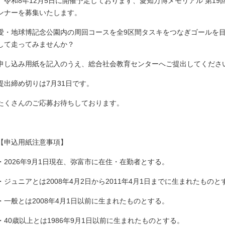
令和8年12月5日に開催予定しております、愛知万博メモリアル 第1
ンナーを募集いたします。
愛・地球博記念公園内の周回コースを全9区間タスキをつなぎゴールを
して走ってみませんか？
申し込み用紙を記入のうえ、総合社会教育センターへご提出してくださ
提出締め切りは7月31日です。
たくさんのご応募お待ちしております。
【申込用紙注意事項】
・2026年9月1日現在、弥富市に在住・在勤者とする。
・ジュニアとは2008年4月2日から2011年4月1日までに生まれたものと
・一般とは2008年4月1日以前に生まれたものとする。
・40歳以上とは1986年9月1日以前に生まれたものとする。