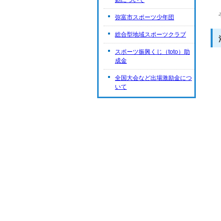
動について
弥富市スポーツ少年団
総合型地域スポーツクラブ
スポーツ振興くじ（toto）助
成金
全国大会など出場激励金につ
いて