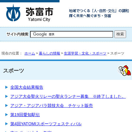
現在の位置：
ホーム
>
暮らしの情報
>
生涯学習・文化・スポーツ
> スポーツ
スポーツ
全国大会結果報告
アジア大会聖火リレーの聖火ランナー募集 ※終了しました。
アジア・アジアパラ競技大会 チケット販売
第19回愛知駅伝
第4回YATOMIスポーツフェスティバル