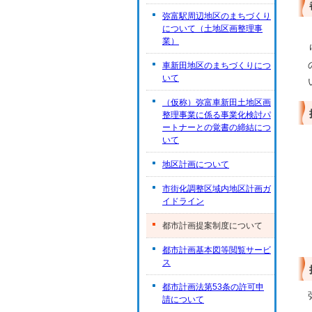
弥富駅周辺地区のまちづくり
について（土地区画整理事
業）
車新田地区のまちづくりにつ
いて
（仮称）弥富車新田土地区画
整理事業に係る事業化検討パ
ートナーとの覚書の締結につ
いて
地区計画について
市街化調整区域内地区計画ガ
イドライン
都市計画提案制度について
都市計画基本図等閲覧サービ
ス
都市計画法第53条の許可申
請について