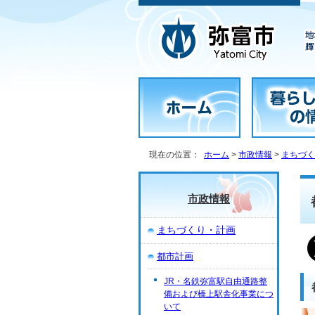
現在の位置：
ホーム
>
市政情報
>
まちづく
市政情報
まちづくり・計画
都市計画
JR・名鉄弥富駅自由通路整
備および橋上駅舎化事業につ
いて