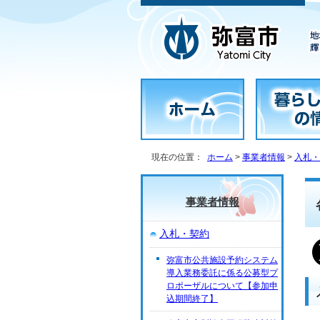
現在の位置：
ホーム
>
事業者情報
>
入札・
事業者情報
入札・契約
弥富市公共施設予約システム
導入業務委託に係る公募型プ
ロポーザルについて【参加申
込期間終了】