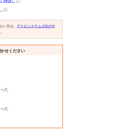
.4KB）
）
でない方は、
アドビシステムズ社のサ
い。
聞かせください
かった
かった