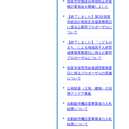
弥富市官製談合再発防止対策
検討委員会を開催しました
【終了しました】第3次弥富
市総合計画策定支援業務委託
に係る公募型プロポーザルに
ついて
【終了しました】「こどもの
まち」による地域若手人材育
成事業業務委託に係る公募型
プロポーザルについて
弥富市保育所給食調理業務委
託に係るプロポーザルの実施
について
公有財産（土地・建物）の活
用アイデア募集
自動販売機設置事業者の入札
結果について
自動販売機設置事業者の入札
結果について