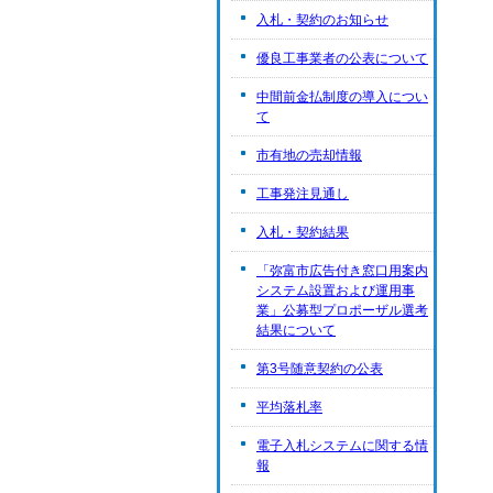
入札・契約のお知らせ
優良工事業者の公表について
中間前金払制度の導入につい
て
市有地の売却情報
工事発注見通し
入札・契約結果
「弥富市広告付き窓口用案内
システム設置および運用事
業」公募型プロポーザル選考
結果について
第3号随意契約の公表
平均落札率
電子入札システムに関する情
報