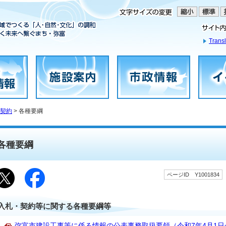
Transl
契約
> 各種要綱
各種要綱
ページID Y1001834
入札・契約等に関する各種要綱等
弥富市建設工事等に係る情報の公表事務取扱要領（令和7年4月1日一部改