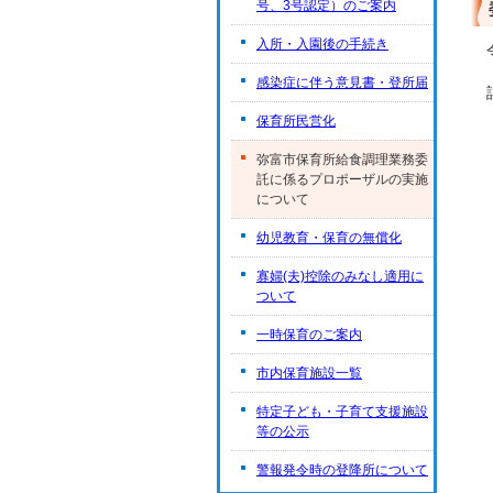
号、3号認定）のご案内
入所・入園後の手続き
感染症に伴う意見書・登所届
保育所民営化
弥富市保育所給食調理業務委
託に係るプロポーザルの実施
について
幼児教育・保育の無償化
寡婦(夫)控除のみなし適用に
ついて
一時保育のご案内
市内保育施設一覧
特定子ども・子育て支援施設
等の公示
警報発令時の登降所について