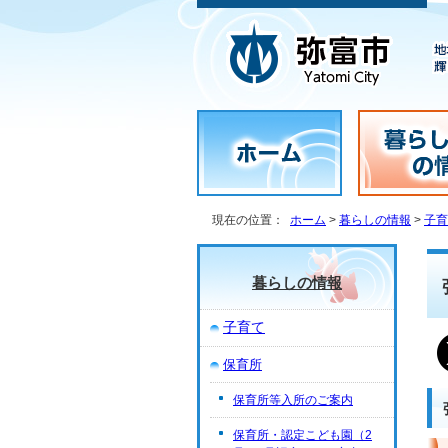
現在の位置：
ホーム
>
暮らしの情報
>
子育
暮らしの情報
子育て
保育所
保育所等入所のご案内
保育所・認定こども園（2