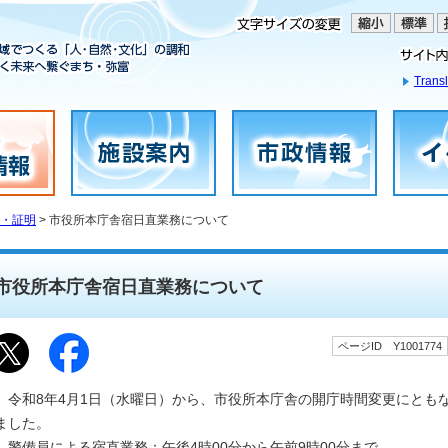
Transl
・証明
> 市役所本庁舎宿日直業務について
市役所本庁舎宿日直業務について
ページID Y1001774
令和8年4月1日（水曜日）から、市役所本庁舎の開庁時間変更にとも
ました。
警備員による宿直業務：午後4時00分から午前9時00分まで