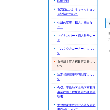
印鑑登録
市窓口におけるキャッシュレ
ス決済について
住所の変更（転入、転出な
ど）
マイナンバー・個人番号カー
ド
「おくやみコーナー」につい
て
市役所本庁舎宿日直業務につ
いて
法定相続情報証明制度につい
て
合併、平島地区土地区画整理
事業に伴う住所表示の変更証
明書
大規模災害における罹災証明
書交付について