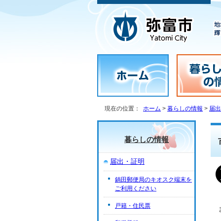
現在の位置：
ホーム
>
暮らしの情報
>
届出
暮らしの情報
届出・証明
鍋田郵便局のキオスク端末を
ご利用ください
戸籍・住民票