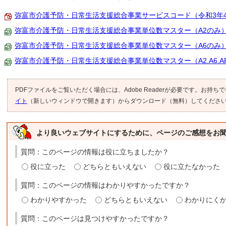
弥富市介護予防・日常生活支援総合事業サービスコード（令和3年4月版）
弥富市介護予防・日常生活支援総合事業単位数マスター（A2のみ） （C
弥富市介護予防・日常生活支援総合事業単位数マスター（A6のみ） （C
弥富市介護予防・日常生活支援総合事業単位数マスター（A2.A6.AF） 
PDFファイルをご覧いただく場合には、Adobe Readerが必要です。お持ち
イト
（新しいウィンドウで開きます）からダウンロード（無料）してくださ
より良いウェブサイトにするために、ページのご感想をお
質問：このページの情報は役に立ちましたか？
役に立った
どちらともいえない
役に立たなかった
質問：このページの情報はわかりやすかったですか？
わかりやすかった
どちらともいえない
わかりにく
質問：このページは見つけやすかったですか？