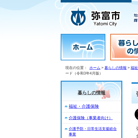
現在の位置：
ホーム
>
暮らしの情報
>
福祉
ード（令和3年4月版）
暮らしの情報
福祉・介護保険
介護保険（事業者向け）
介護予防・日常生活支援総合
事業