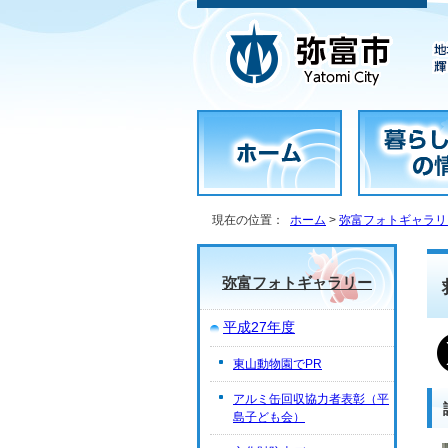
現在の位置：
ホーム
>
弥富フォトギャラリ
弥富フォトギャラリー
平成27年度
東山動物園でPR
アルミ缶回収協力者表彰（平
島子ども会）