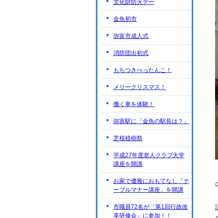
文化財防火デー
金魚初市
弥富市成人式
消防団出初式
もちつきぺったんこ！
メリークリスマス！
働く車を体験！
弥富駅に「金魚の駅長は？」
芝桜植樹祭
平成27年度老人クラブ大学
講座を開講
お家で優雅におもてなし「テ
ーブルマナー講座」を開講
市職員72名が「第1回行政改
革研修会」に参加！！