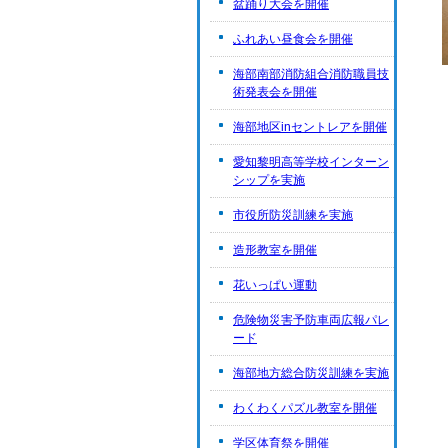
盆踊り大会を開催
ふれあい昼食会を開催
海部南部消防組合消防職員技
術発表会を開催
海部地区inセントレアを開催
愛知黎明高等学校インターン
シップを実施
市役所防災訓練を実施
造形教室を開催
花いっぱい運動
危険物災害予防車両広報パレ
ード
海部地方総合防災訓練を実施
わくわくパズル教室を開催
学区体育祭を開催