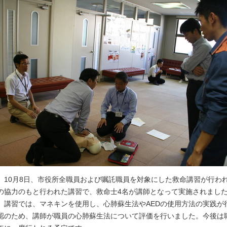
10月8日、市役所全職員および嘱託職員を対象にした救命講習が行わ
の協力のもと行われた講習で、救命士4名が講師となって実施されまし
講習では、マネキンを使用し、心肺蘇生法やAEDの使用方法の実践が
認のため、講師が職員の心肺蘇生法について評価を行いました。今後は