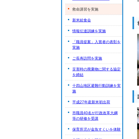
救命講習を実施
新米給食会
情報伝達訓練を実施
「職員提案」入賞者の表彰を
実施
ご長寿訪問を実施
災害時の廃棄物に関する協定
を締結
十四山地区避難行動訓練を実
施
平成27年産新米初出荷
市職員40名が行政改革大綱
等の研修を受講
保育所児が金魚すくいを体験