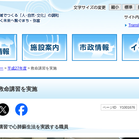
Transl
ー
>
平成27年度
> 救命講習を実施
救命講習を実施
ページID Y1001676
講習で心肺蘇生法を実践する職員