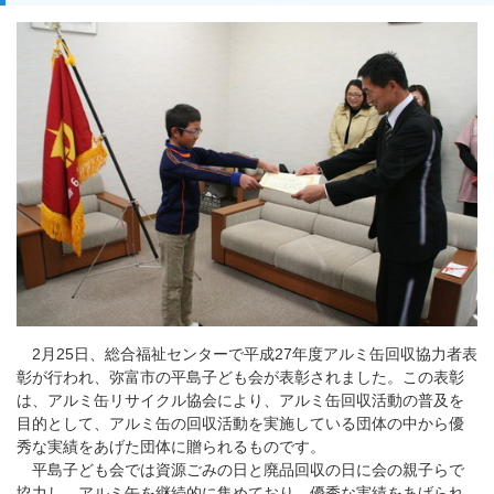
2月25日、総合福祉センターで平成27年度アルミ缶回収協力者表
彰が行われ、弥富市の平島子ども会が表彰されました。この表彰
は、アルミ缶リサイクル協会により、アルミ缶回収活動の普及を
目的として、アルミ缶の回収活動を実施している団体の中から優
秀な実績をあげた団体に贈られるものです。
平島子ども会では資源ごみの日と廃品回収の日に会の親子らで
協力し、アルミ缶を継続的に集めており、優秀な実績をあげられ