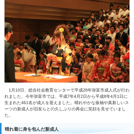
1月10日、総合社会教育センターで平成28年弥富市成人式が行わ
れました。今年弥富市では、平成7年4月2日から平成8年4月1日に
生まれた461名が成人を迎えました。晴れやかな振袖や真新しいス
ーツの新成人が旧友らとの久しぶりの再会に笑顔を見せていまし
た。
晴れ着に身を包んだ新成人