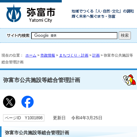
現在の位置：
ホーム
>
市政情報
>
まちづくり・計画
>
計画
> 弥富市公共施設等
総合管理計画
弥富市公共施設等総合管理計画
ページID Y1001898
更新日 令和4年3月25日
弥富市公共施設等総合管理計画