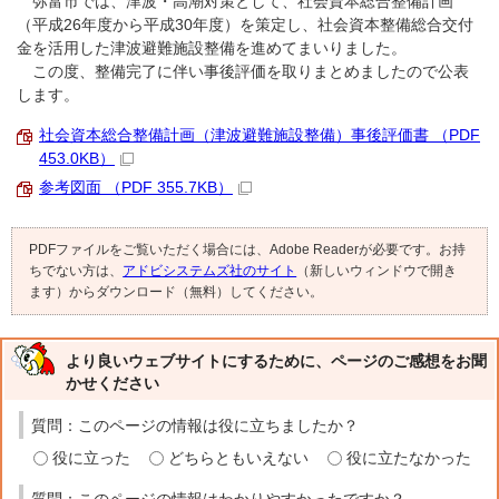
弥富市では、津波・高潮対策として、社会資本総合整備計画
（平成26年度から平成30年度）を策定し、社会資本整備総合交付
金を活用した津波避難施設整備を進めてまいりました。
この度、整備完了に伴い事後評価を取りまとめましたので公表
します。
社会資本総合整備計画（津波避難施設整備）事後評価書 （PDF
453.0KB）
参考図面 （PDF 355.7KB）
PDFファイルをご覧いただく場合には、Adobe Readerが必要です。お持
ちでない方は、
アドビシステムズ社のサイト
（新しいウィンドウで開き
ます）からダウンロード（無料）してください。
より良いウェブサイトにするために、ページのご感想をお聞
かせください
質問：このページの情報は役に立ちましたか？
役に立った
どちらともいえない
役に立たなかった