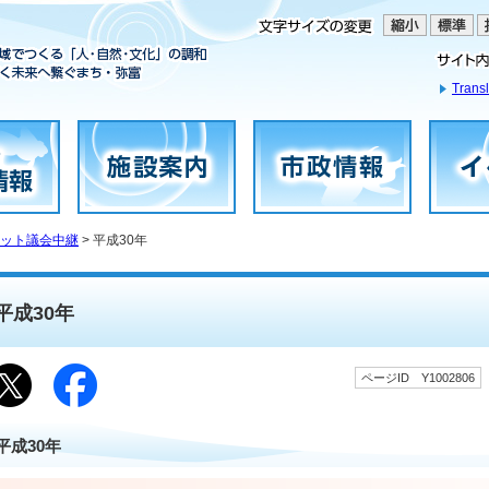
Transl
ット議会中継
> 平成30年
平成30年
ページID Y1002806
平成30年