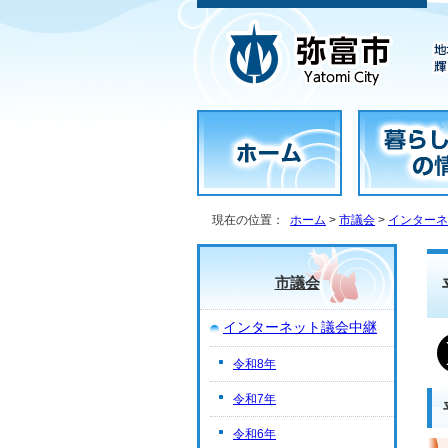
現在の位置：
ホーム
>
市議会
>
インターネ
市議会
インターネット議会中継
令和8年
令和7年
令和6年