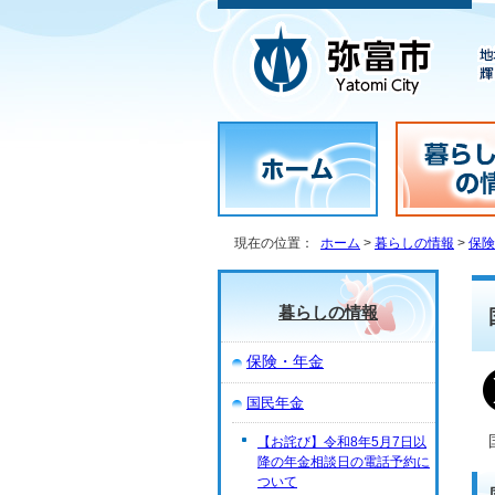
現在の位置：
ホーム
>
暮らしの情報
>
保険
暮らしの情報
保険・年金
国民年金
【お詫び】令和8年5月7日以
降の年金相談日の電話予約に
ついて