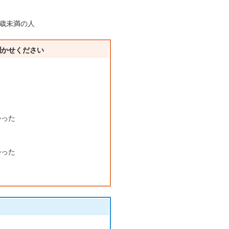
0歳未満の人
聞かせください
かった
かった