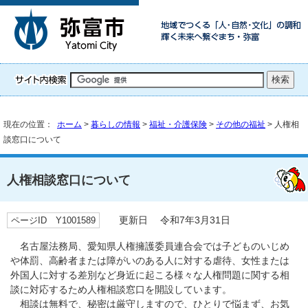
現在の位置：
ホーム
>
暮らしの情報
>
福祉・介護保険
>
その他の福祉
> 人権相
談窓口について
人権相談窓口について
ページID Y1001589
更新日 令和7年3月31日
名古屋法務局、愛知県人権擁護委員連合会では子どものいじめ
や体罰、高齢者または障がいのある人に対する虐待、女性または
外国人に対する差別など身近に起こる様々な人権問題に関する相
談に対応するため人権相談窓口を開設しています。
相談は無料で、秘密は厳守しますので、ひとりで悩まず、お気