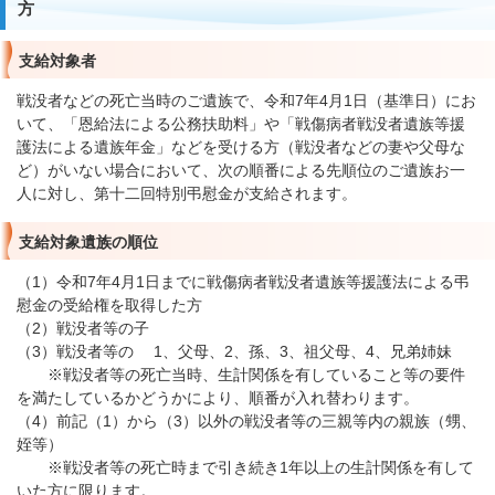
方
支給対象者
戦没者などの死亡当時のご遺族で、令和7年4月1日（基準日）にお
いて、「恩給法による公務扶助料」や「戦傷病者戦没者遺族等援
護法による遺族年金」などを受ける方（戦没者などの妻や父母な
ど）がいない場合において、次の順番による先順位のご遺族お一
人に対し、第十二回特別弔慰金が支給されます。
支給対象遺族の順位
（1）令和7年4月1日までに戦傷病者戦没者遺族等援護法による弔
慰金の受給権を取得した方
（2）戦没者等の子
（3）戦没者等の 1、父母、2、孫、3、祖父母、4、兄弟姉妹
※戦没者等の死亡当時、生計関係を有していること等の要件
を満たしているかどうかにより、順番が入れ替わります。
（4）前記（1）から（3）以外の戦没者等の三親等内の親族（甥、
姪等）
※戦没者等の死亡時まで引き続き1年以上の生計関係を有して
いた方に限ります。