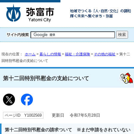
現在の位置：
ホーム
>
暮らしの情報
>
福祉・介護保険
>
その他の福祉
> 第十二
回特別弔慰金の支給について
第十二回特別弔慰金の支給について
ページID Y1002569
更新日 令和7年5月28日
第十二回特別弔慰金の請求ついて ※まだ申請をされていない