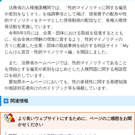
法務省の人権擁護機関では、「性的マイノリティに関する偏見
や差別をなくそう」を強調事項として掲げ、啓発冊子の配布や性
的マイノリティをテーマとした啓発動画の配信など、各種人権啓
発活動を実施しています。
令和5年3月には、企業・団体における取組を促進するととも
に、社会全体の理解の増進に資するよう、性的マイノリティの
方々に配慮した企業・団体の取組事例を紹介する特設サイト「My
じんけん宣言・性的マイノリティ編」を開設しました。
また、法務省ホームページでは、性的マイノリティであること
を理由とする偏見や差別をはじめとした人権問題に関する相談窓
口を紹介しています。
愛知県ホームページにおいても、性の多様性に関する基礎知識
や相談対応者向けのガイドブック等を掲載しています。
関連情報
より良いウェブサイトにするために、ページのご感想をお聞
かせください