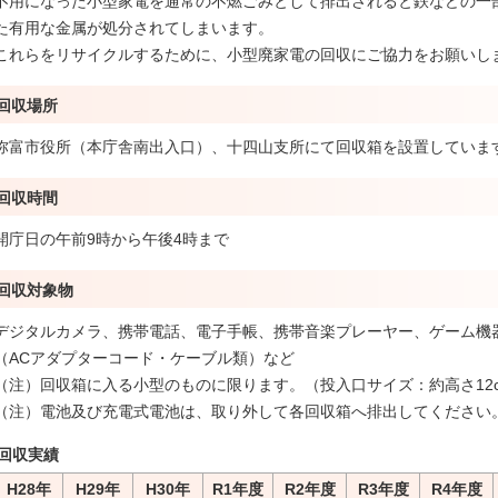
不用になった小型家電を通常の不燃ごみとして排出されると鉄などの一
た有用な金属が処分されてしまいます。
これらをリサイクルするために、小型廃家電の回収にご協力をお願いし
回収場所
弥富市役所（本庁舎南出入口）、十四山支所にて回収箱を設置していま
回収時間
開庁日の午前9時から午後4時まで
回収対象物
デジタルカメラ、携帯電話、電子手帳、携帯音楽プレーヤー、ゲーム機
（ACアダプターコード・ケーブル類）など
（注）回収箱に入る小型のものに限ります。（投入口サイズ：約高さ12cm×
（注）電池及び充電式電池は、取り外して各回収箱へ排出してください
回収実績
H28年
H29年
H30年
R1年度
R2年度
R3年度
R4年度