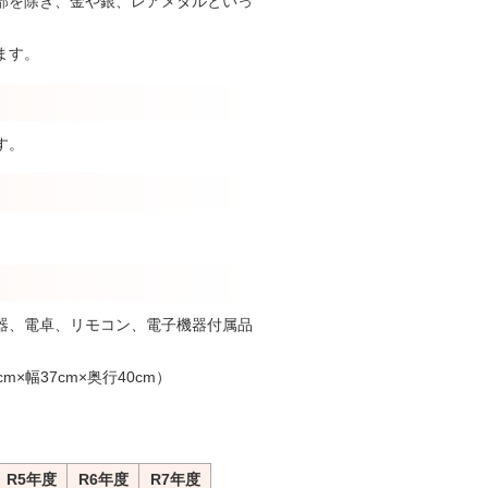
部を除き、金や銀、レアメタルといっ
ます。
す。
器、電卓、リモコン、電子機器付属品
幅37cm×奥行40cm）
。
R5年度
R6年度
R7年度