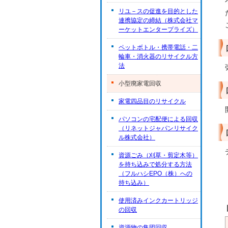
リユ－スの促進を目的とした
連携協定の締結（株式会社マ
ーケットエンタープライズ）
ペットボトル・携帯電話・二
輪車・消火器のリサイクル方
法
小型廃家電回収
家電四品目のリサイクル
パソコンの宅配便による回収
（リネットジャパンリサイク
ル株式会社）
資源ごみ（刈草・剪定木等）
を持ち込みで処分する方法
（フルハシEPO（株）への
持ち込み）
使用済みインクカートリッジ
の回収
資源物の集団回収