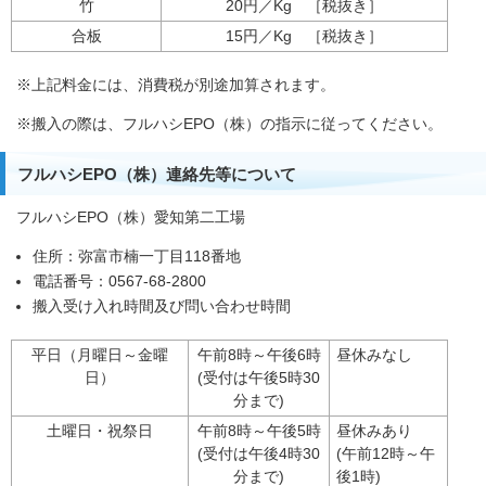
竹
20円／Kg ［税抜き］
合板
15円／Kg ［税抜き］
※上記料金には、消費税が別途加算されます。
※搬入の際は、フルハシEPO（株）の指示に従ってください。
フルハシEPO（株）連絡先等について
フルハシEPO（株）愛知第二工場
住所：弥富市楠一丁目118番地
電話番号：0567-68-2800
搬入受け入れ時間及び問い合わせ時間
平日（月曜日～金曜
午前8時～午後6時
昼休みなし
日）
(受付は午後5時30
分まで)
土曜日・祝祭日
午前8時～午後5時
昼休みあり
(受付は午後4時30
(午前12時～午
分まで)
後1時)