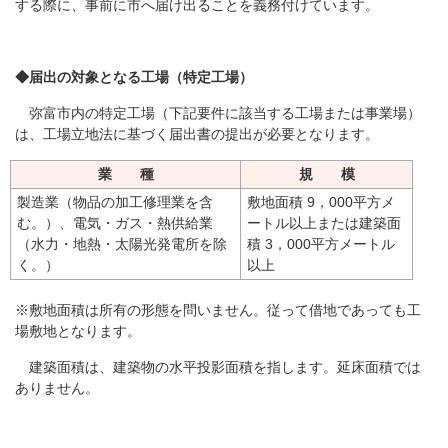
する際に、事前に市へ届け出ることを義務付けています。
◆届出の対象となる工場（特定工場）
弥富市内の特定工場（下記要件に該当する工場または事業場）
は、工場立地法に基づく届出書の提出が必要となります。
業 種
規 模
製造業（物品の加工修理業を含
敷地面積 9，000平方メ
む。）、電気・ガス・熱供給業
ートル以上または建築面
（水力・地熱・太陽光発電所を除
積 3，000平方メートル
く。）
以上
※敷地面積は所有の形態を問いません。従って借地であっても工
場敷地となります。
建築面積は、建築物の水平投影面積を指します。延床面積では
ありません。