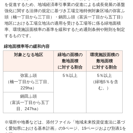
を促進するため、地域経済牽引事業の促進による成長発展の基盤
強化に関する法律の規定に基づき工場立地特例対象区域の弥富ふ
頭（楠一丁目から三丁目）・鍋田ふ頭（富浜一丁目から五丁目）
地区における工場立地法の適用を受ける工場等に係る緑地面積
率、環境施設面積率の基準を緩和するため通則条例や附則を制定
するものです。
緑地面積率等の緩和内容
対象となる地区
緑地の面積の
環境施設面積の
敷地面積
敷地面積
に対する割合
に対する割合
弥富ふ頭
5％以上
5％以上
（楠一丁目から三丁目、
（緑地5％を含
229ha）
む。）
鍋田ふ頭
（富浜一丁目から五丁
目、247ha）
※場所や地番などは、添付ファイル「地域未来投資促進法に基づ
く愛知県における基本計画」の9ページ、19ページおよび別表1を