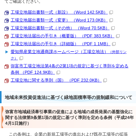
てご確認ください。
工場立地届出書類一式（新設） （Word 142.5KB）
工場立地届出書類一式（変更） （Word 173.0KB）
工場立地届出書類一式（その他） （Word 70.5KB）
工場立地法届出の手引き（概要版） （PDF 383.5KB）
工場立地法届出の手引き（詳細版） （PDF 1.1MB）
愛知県産業立地通商課ホームページ（工場立地法）
（外部リン
ク）
弥富市工場立地法第4条の2第1項の規定に基づく準則を定める
条例 （PDF 124.9KB）
工場立地に関する準則（国） （PDF 232.0KB）
地域未来投資促進法に基づく緑地面積率等の規制緩和について
弥富市地域経済牽引事業の促進による地域の成長発展の基盤強化に
関する法律第9条第1項の規定に基づく準則を定める条例（平成24年
4月1日施行）
この条例は、企業の新規工場等の進出および既存工場等の拡張