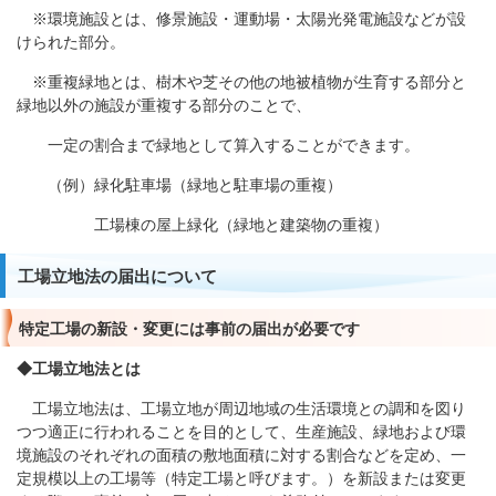
※環境施設とは、修景施設・運動場・太陽光発電施設などが設
けられた部分。
※重複緑地とは、樹木や芝その他の地被植物が生育する部分と
緑地以外の施設が重複する部分のことで、
一定の割合まで緑地として算入することができます。
（例）緑化駐車場（緑地と駐車場の重複）
工場棟の屋上緑化（緑地と建築物の重複）
工場立地法の届出について
特定工場の新設・変更には事前の届出が必要です
◆工場立地法とは
工場立地法は、工場立地が周辺地域の生活環境との調和を図り
つつ適正に行われることを目的として、生産施設、緑地および環
境施設のそれぞれの面積の敷地面積に対する割合などを定め、一
定規模以上の工場等（特定工場と呼びます。）を新設または変更