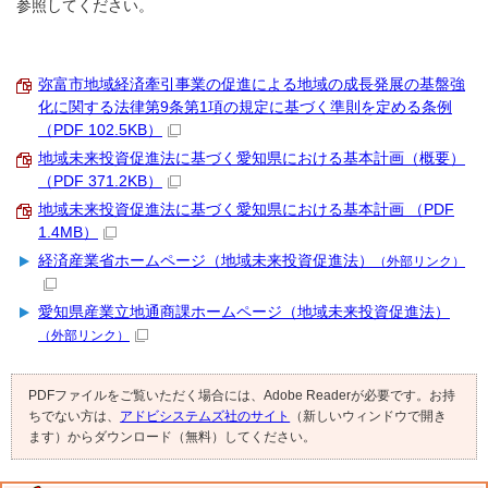
参照してください。
弥富市地域経済牽引事業の促進による地域の成長発展の基盤強
化に関する法律第9条第1項の規定に基づく準則を定める条例
（PDF 102.5KB）
地域未来投資促進法に基づく愛知県における基本計画（概要）
（PDF 371.2KB）
地域未来投資促進法に基づく愛知県における基本計画 （PDF
1.4MB）
経済産業省ホームページ（地域未来投資促進法）
（外部リンク）
愛知県産業立地通商課ホームページ（地域未来投資促進法）
（外部リンク）
PDFファイルをご覧いただく場合には、Adobe Readerが必要です。お持
ちでない方は、
アドビシステムズ社のサイト
（新しいウィンドウで開き
ます）からダウンロード（無料）してください。