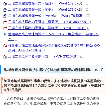
工場立地届出書類一式（新設） （Word 142.5KB）
工場立地届出書類一式（変更） （Word 173.0KB）
工場立地届出書類一式（その他） （Word 70.5KB）
工場立地法届出の手引き（概要版） （PDF 383.5KB）
工場立地法届出の手引き（詳細版） （PDF 1.1MB）
愛知県産業立地通商課ホームページ（工場立地法）
（外部リン
ク）
弥富市工場立地法第4条の2第1項の規定に基づく準則を定める
条例 （PDF 124.9KB）
工場立地に関する準則（国） （PDF 232.0KB）
地域未来投資促進法に基づく緑地面積率等の規制緩和について
弥富市地域経済牽引事業の促進による地域の成長発展の基盤強化に
関する法律第9条第1項の規定に基づく準則を定める条例（平成24年
4月1日施行）
この条例は、企業の新規工場等の進出および既存工場等の拡張
を促進するため、地域経済牽引事業の促進による成長発展の基盤