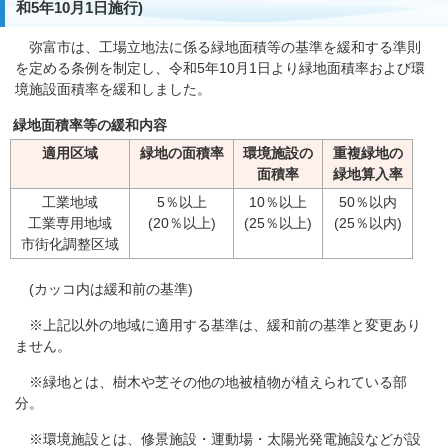
和5年10月1日施行)
弥富市は、工場立地法に係る緑地面積等の基準を緩和する準則
を定める条例を制定し、令和5年10月1日より緑地面積率および環
境施設面積率を緩和しました。
緑地面積率等の緩和内容
適用区域
緑地の面積率
環境施設の
重複緑地の
面積率
緑地算入率
工業地域
5％以上
10％以上
50％以内
工業専用地域
(20％以上)
(25％以上)
(25％以内)
市街化調整区域
(カッコ内は緩和前の基準)
※上記以外の地域に適用する基準は、緩和前の基準と変更あり
ません。
※緑地とは、樹木や芝その他の地被植物が植えられている部
分。
※環境施設とは、修景施設・運動場・太陽光発電施設などが設