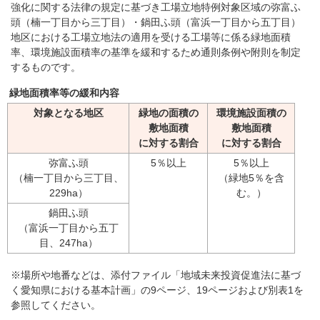
強化に関する法律の規定に基づき工場立地特例対象区域の弥富ふ
頭（楠一丁目から三丁目）・鍋田ふ頭（富浜一丁目から五丁目）
地区における工場立地法の適用を受ける工場等に係る緑地面積
率、環境施設面積率の基準を緩和するため通則条例や附則を制定
するものです。
緑地面積率等の緩和内容
対象となる地区
緑地の面積の
環境施設面積の
敷地面積
敷地面積
に対する割合
に対する割合
弥富ふ頭
5％以上
5％以上
（楠一丁目から三丁目、
（緑地5％を含
229ha）
む。）
鍋田ふ頭
（富浜一丁目から五丁
目、247ha）
※場所や地番などは、添付ファイル「地域未来投資促進法に基づ
く愛知県における基本計画」の9ページ、19ページおよび別表1を
参照してください。