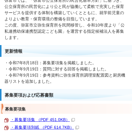
弥富市では、「弥富市公立保育所の民営化基本方針」に基づき、
公立保育所の民営化により公と民が協働して柔軟で充実した保育
サービスを提供する体制を構築していくとともに、就学前児童の
よりよい教育・保育環境の整備を目指しています。
この度、弥富市立弥生保育所を民間移管し、令和10年度より「公
私連携幼保連携型認定こども園」を運営する指定候補法人を募集
します。
更新情報
・令和7年8月18日：募集要項集を掲載しました。
・令和7年9月19日：質問に対する回答を掲載しました。
・令和7年9月19日：参考資料に弥生保育所調理室配置図と厨房機
器リストを追加しました。
募集要項および応募書類
募集要項集
・募集要項集 （PDF 451.0KB）
・募集要項別紙 （PDF 614.7KB）