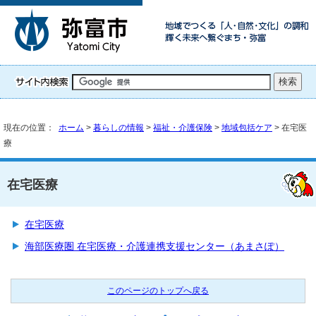
現在の位置：
ホーム
>
暮らしの情報
>
福祉・介護保険
>
地域包括ケア
> 在宅医
療
在宅医療
在宅医療
海部医療圏 在宅医療・介護連携支援センター（あまさぽ）
このページのトップへ戻る