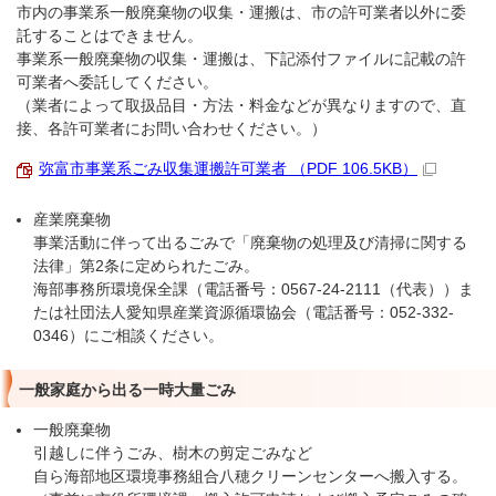
市内の事業系一般廃棄物の収集・運搬は、市の許可業者以外に委
託することはできません。
事業系一般廃棄物の収集・運搬は、下記添付ファイルに記載の許
可業者へ委託してください。
（業者によって取扱品目・方法・料金などが異なりますので、直
接、各許可業者にお問い合わせください。）
弥富市事業系ごみ収集運搬許可業者 （PDF 106.5KB）
産業廃棄物
事業活動に伴って出るごみで「廃棄物の処理及び清掃に関する
法律」第2条に定められたごみ。
海部事務所環境保全課（電話番号：0567-24-2111（代表））ま
たは社団法人愛知県産業資源循環協会（電話番号：052-332-
0346）にご相談ください。
一般家庭から出る一時大量ごみ
一般廃棄物
引越しに伴うごみ、樹木の剪定ごみなど
自ら海部地区環境事務組合八穂クリーンセンターへ搬入する。