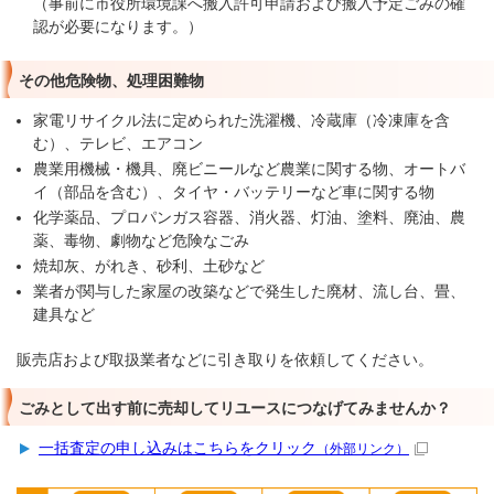
（事前に市役所環境課へ搬入許可申請および搬入予定ごみの確
認が必要になります。）
その他危険物、処理困難物
家電リサイクル法に定められた洗濯機、冷蔵庫（冷凍庫を含
む）、テレビ、エアコン
農業用機械・機具、廃ビニールなど農業に関する物、オートバ
イ（部品を含む）、タイヤ・バッテリーなど車に関する物
化学薬品、プロパンガス容器、消火器、灯油、塗料、廃油、農
薬、毒物、劇物など危険なごみ
焼却灰、がれき、砂利、土砂など
業者が関与した家屋の改築などで発生した廃材、流し台、畳、
建具など
販売店および取扱業者などに引き取りを依頼してください。
ごみとして出す前に売却してリユースにつなげてみませんか？
一括査定の申し込みはこちらをクリック
（外部リンク）