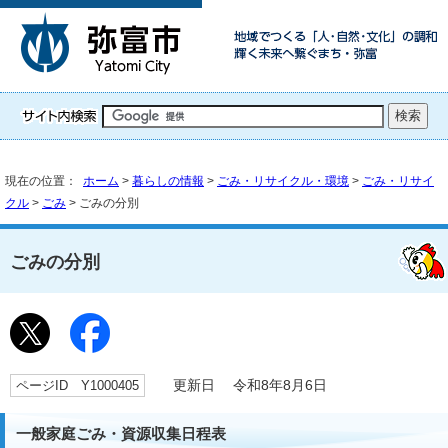
現在の位置：
ホーム
>
暮らしの情報
>
ごみ・リサイクル・環境
>
ごみ・リサイ
クル
>
ごみ
> ごみの分別
ごみの分別
ページID Y1000405
更新日 令和8年8月6日
一般家庭ごみ・資源収集日程表