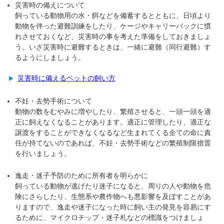
災害時の備えについて
飼っている動物用の水・餌などを備蓄するとともに、日頃より
動物を伴った避難訓練をしたり、ケージやキャリーバックに慣
れさせておくなど、災害時の事を考えた準備をしておきましょ
う。いざ災害時に避難するときは、一緒に避難（同行避難）す
るようにしましょう。
災害時に備えるペットの飼い方
不妊・去勢手術について
動物の数をむやみに増やしたり、繁殖させると、一頭一頭を適
正に飼えなくなることがあります。適正に管理したり、適正な
譲渡をすることができなくなるなど生まれてくる全ての命に責
任が持てないのであれば、不妊・去勢手術などの繁殖制限措置
を行いましょう。
逸走・迷子予防のために所有者を明らかに
飼っている動物が逃げたり迷子になると、周りの人や動物を危
険にさらしたり、生態系や農作物へも悪影響を及ぼすことがあ
りますので、逸走や迷子になった時に飼い主の発見を容易にす
るために、マイクロチップ・迷子札などの標識をつけましょ