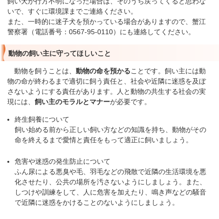
飼い犬が行方不明になった場合は、そのうち戻ってくると思わな
いで、すぐに環境課までご連絡ください。
また、一時的に迷子犬を預かっている場合がありますので、蟹江
警察署（電話番号：0567-95-0110）にも連絡してください。
動物の飼い主に守ってほしいこと
動物を飼うことは、
動物の命を預かる
ことです。飼い主には動
物の命が終わるまで適切に飼う責任と、社会や近隣に迷惑を及ぼ
さないようにする責任があります。人と動物の共生する社会の実
現には、
飼い主のモラルとマナー
が必要です。
終生飼養について
飼い始める前から正しい飼い方などの知識を持ち、動物がその
命を終えるまで愛情と責任をもって適正に飼いましょう。
危害や迷惑の発生防止について
ふん尿による悪臭や毛、羽毛などの飛散で近隣の生活環境を悪
化させたり、公共の場所を汚さないようにしましょう。また、
しつけや訓練をして、人に危害を加えたり、鳴き声などの騒音
で近隣に迷惑をかけることのないようにしましょう。