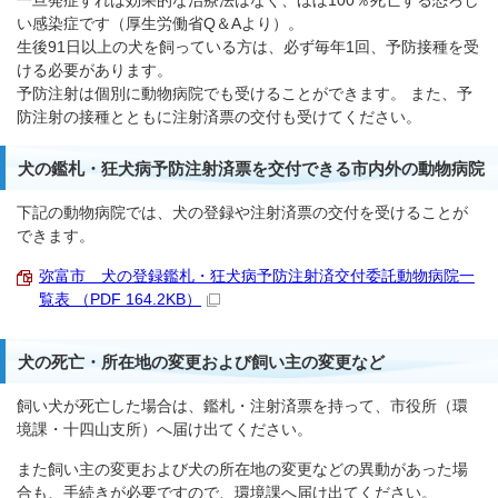
一旦発症すれば効果的な治療法はなく、ほぼ100％死亡する恐ろし
い感染症です（厚生労働省Q＆Aより）。
生後91日以上の犬を飼っている方は、必ず毎年1回、予防接種を受
ける必要があります。
予防注射は個別に動物病院でも受けることができます。 また、予
防注射の接種とともに注射済票の交付も受けてください。
犬の鑑札・狂犬病予防注射済票を交付できる市内外の動物病院
下記の動物病院では、犬の登録や注射済票の交付を受けることが
できます。
弥富市 犬の登録鑑札・狂犬病予防注射済交付委託動物病院一
覧表 （PDF 164.2KB）
犬の死亡・所在地の変更および飼い主の変更など
飼い犬が死亡した場合は、鑑札・注射済票を持って、市役所（環
境課・十四山支所）へ届け出てください。
また飼い主の変更および犬の所在地の変更などの異動があった場
合も、手続きが必要ですので、環境課へ届け出てください。