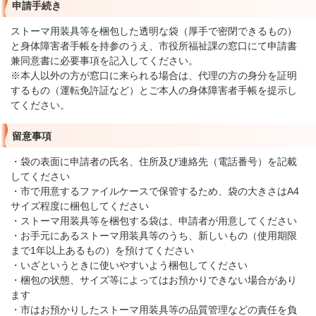
申請手続き
ストーマ用装具等を梱包した透明な袋（厚手で密閉できるもの）
と身体障害者手帳を持参のうえ、市役所福祉課の窓口にて申請書
兼同意書に必要事項を記入してください。
※本人以外の方が窓口に来られる場合は、代理の方の身分を証明
するもの（運転免許証など）とご本人の身体障害者手帳を提示し
てください。
留意事項
・袋の表面に申請者の氏名、住所及び連絡先（電話番号）を記載
してください
・市で用意するファイルケースで保管するため、袋の大きさはA4
サイズ程度に梱包してください
・ストーマ用装具等を梱包する袋は、申請者が用意してください
・お手元にあるストーマ用装具等のうち、新しいもの（使用期限
まで1年以上あるもの）を預けてください
・いざというときに使いやすいよう梱包してください
・梱包の状態、サイズ等によってはお預かりできない場合があり
ます
・市はお預かりしたストーマ用装具等の品質管理などの責任を負