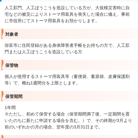
人工肛門、人工ぼうこうを造設している方が、大規模災害時に自
宅などの被災によりストーマ用装具を喪失した場合に備え、事前
に市役所にてストーマ用装具をお預かりします。
対象者
弥富市に住民登録がある身体障害者手帳をお持ちの方で、人工肛
門または人工ぼうこうを造設している方
保管物
個人が使用するストーマ用装具等（蓄便袋、蓄尿袋、皮膚保護剤
等）で、概ね1週間分を上限とします。
保管期間
1年間
※ただし、初めて保管する場合（保管期間満了後、一定期間を置
いたのちに新たに申請する場合を含む。）で、その終期が3月より
前のいずれかの月の場合、翌年度の3月31日まで。