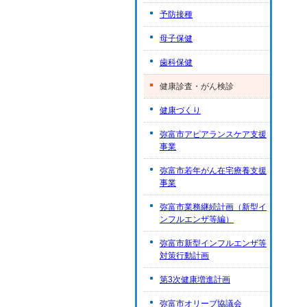
予防接種
母子保健
歯科保健
健康診査・がん検診
健康づくり
弥富市アピアランスケア支援
事業
弥富市若年がん在宅療養支援
事業
弥富市業務継続計画（新型イ
ンフルエンザ等編）
弥富市新型インフルエンザ等
対策行動計画
第3次健康増進計画
弥富市オリーブ協議会