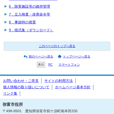
6．除害施設等の維持管理
7．立入検査・改善命令等
8．事故時の措置
9．様式集（ダウンロード）
このページのトップへ戻る
前のページへ戻る
トップページへ戻る
表示
PC
スマートフォン
お問い合わせ・ご意見
サイトの利用方法
個人情報の取り扱いについて
ホームページ基本方針
リンク集
弥富市役所
〒498-8501 愛知県弥富市前ケ須町南本田335