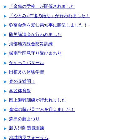
「金魚の学校」が開催されました
「やとみ♪午後の婚活」が行われました！
弥富金魚を愛知県知事に贈呈しました！
防災講演会が行われました
海部地方総合防災訓練
栄南学区見守り隊ひまわり
かえっこバザール
田植えの体験学習
春の花満開！
学区体育祭
図上避難訓練が行われました
森津の藤が見ごろを迎えました！
森津の藤まつり
新入消防団員訓練
地域防災フォーラム