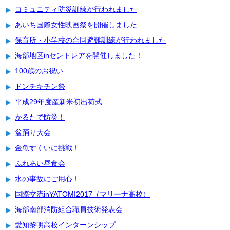
コミュニティ防災訓練が行われました
あいち国際女性映画祭を開催しました
保育所・小学校の合同避難訓練が行われました
海部地区inセントレアを開催しました！
100歳のお祝い
ドンチキチン祭
平成29年度産新米初出荷式
かるたで防災！
盆踊り大会
金魚すくいに挑戦！
ふれあい昼食会
水の事故にご用心！
国際交流inYATOMI2017（マリーナ高校）
海部南部消防組合職員技術発表会
愛知黎明高校インターンシップ