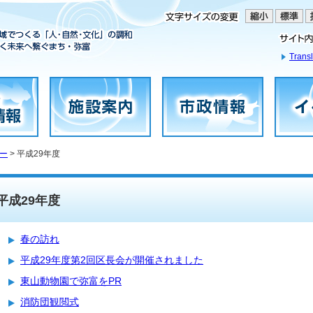
Transl
ー
> 平成29年度
平成29年度
春の訪れ
平成29年度第2回区長会が開催されました
東山動物園で弥富をPR
消防団観閲式