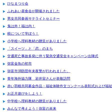
ひなまつり会
ふれあい昼食会が開催されました
男女共同参画サテライトセミナー
鬼は外！福は内！
税について学ぼう！
小学校へ理科教材の贈呈がありました
「スイーツ」と「恋」のまち
交通死亡事故多発に伴う緊急交通安全キャンペーン出陣式
弥富金魚の初市
弥富市消防団年末夜警が行われました。
青年海外協力隊 岩井宙さんが表敬訪問
赤い羽根共同募金作品・福祉体験作文コンクール表彰式および福
お正月遊びをしよう！
中学校へ理科教材の贈呈がありました
みんなで考えよう！弥富の未来