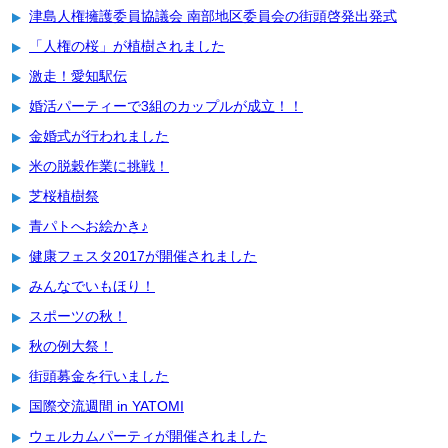
津島人権擁護委員協議会 南部地区委員会の街頭啓発出発式
「人権の桜」が植樹されました
激走！愛知駅伝
婚活パーティーで3組のカップルが成立！！
金婚式が行われました
米の脱穀作業に挑戦！
芝桜植樹祭
青パトへお絵かき♪
健康フェスタ2017が開催されました
みんなでいもほり！
スポーツの秋！
秋の例大祭！
街頭募金を行いました
国際交流週間 in YATOMI
ウェルカムパーティが開催されました