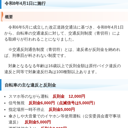
令和8年4月1日に施行
概要
令和6年5月に成立した改正道路交通法に基づき、令和8年4月1日
から、自転車の交通違反に対して、交通反則制度（青切符）によ
る取締りが行われることになりました。
※交通反則通告制度（青切符）とは、違反者が反則金を納めれ
ば、刑事罰が科されない制度です。
対象となるなる年齢は16歳以上で反則金額は原付バイク違反の
違反と同等で対象違反行為は100種類以上あります。
自転車の主な違反と反則金
スマホ等のながら運転
反則金 12,000円
信号無視
反則金6,000円（点滅信号は5,000円）
指定場所一時不停止
反則金5,000円
傘さしや大音量でのイヤホン等使用運転（公安委員会遵守事項
違反）
反則金5,000円