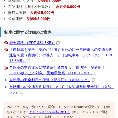
遮断踏切立入り
反則金7,000円
右側通行（通行区分違反）
反則金6,000円
無灯火運転
反則金5,000円
並進運転
反則金3,000円
制度に関する詳細のご案内
概要資料 （PDF 334.5KB）
「自転車を安全・安心に利用するためにー自転車への交通反則
通告制度（青切符）の導入ー」（自転車ルールブック） （PDF
18.8MB）
自転車の交通違反に交通反則通告制度「青切符」が適用！！
（※16歳以上が対象）愛知県警察 （PDF 1.2MB）
自転車の安全利用の促進（警視庁）
（外部リンク）
自転車への交通反則制度について（愛知県県民安全課）
（外部リ
ンク）
PDFファイルをご覧いただく場合には、Adobe Readerが必要です。お持
ちでない方は、
アドビシステムズ社のサイト
（新しいウィンドウで開き
ます）からダウンロード（無料）してください。