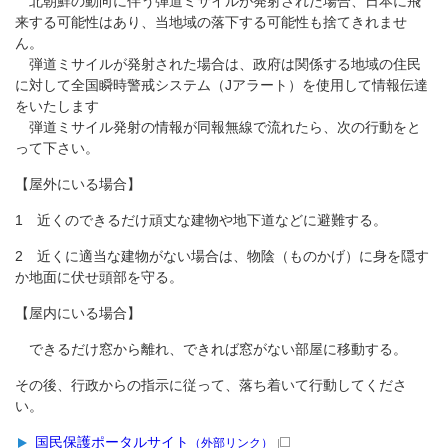
北朝鮮の動向に伴う弾道ミサイルが発射された場合、日本に飛
来する可能性はあり、当地域の落下する可能性も捨てきれませ
ん。
弾道ミサイルが発射された場合は、政府は関係する地域の住民
に対して全国瞬時警戒システム（Jアラート）を使用して情報伝達
をいたします
弾道ミサイル発射の情報が同報無線で流れたら、次の行動をと
って下さい。
【屋外にいる場合】
1 近くのできるだけ頑丈な建物や地下道などに避難する。
2 近くに適当な建物がない場合は、物陰（ものかげ）に身を隠す
か地面に伏せ頭部を守る。
【屋内にいる場合】
できるだけ窓から離れ、できれば窓がない部屋に移動する。
その後、行政からの指示に従って、落ち着いて行動してくださ
い。
国民保護ポータルサイト
（外部リンク）