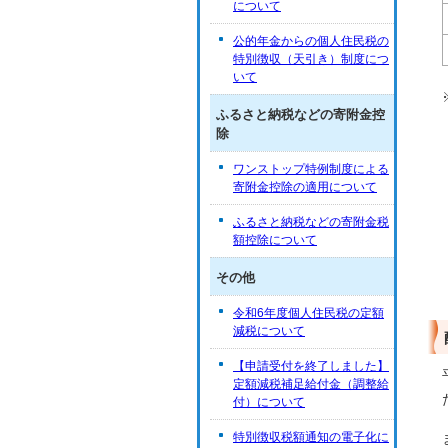
について
公的年金からの個人住民税の
特別徴収（天引き）制度につ
いて
ふるさと納税などの寄附金控
除
ワンストップ特例制度による
寄附金控除の適用について
ふるさと納税などの寄附金税
額控除について
その他
令和6年度個人住民税の定額
減税について
【申請受付を終了しました】
定額減税補足給付金（調整給
付）について
特別徴収税額通知の電子化に