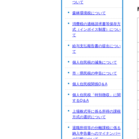
ついて
森林環境税について
消費税の適格請求書等保存方
式（インボイス制度）につい
て
給与支払報告書の提出につい
て
個人住民税の減免について
市・県民税の申告について
個人住民税関係Q＆A
個人住民税「特別徴収」に関
するQ＆A
上場株式等に係る所得の課税
方式の選択について
退職所得等の分離課税に係る
納入申告書へのマイナンバー